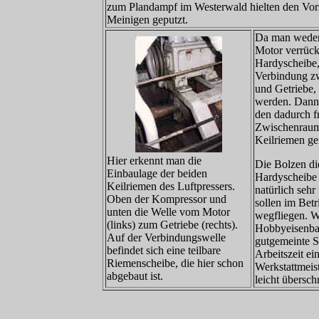
zum Plandampf im Westerwald hielten den Vors
Meinigen geputzt.
Da man weder
Motor verrück
Hardyscheibe, 
Verbindung z
und Getriebe,
werden. Dann
den dadurch 
Zwischenraum
Keilriemen ge
Hier erkennt man die
Die Bolzen di
Einbaulage der beiden
Hardyscheibe 
Keilriemen des Luftpressers.
natürlich sehr 
Oben der Kompressor und
sollen im Betr
unten die Welle vom Motor
wegfliegen. W
(links) zum Getriebe (rechts).
Hobbyeisenba
Auf der Verbindungswelle
gutgemeinte S
befindet sich eine teilbare
Arbeitszeit ei
Riemenscheibe, die hier schon
Werkstattmeist
abgebaut ist.
leicht überschr