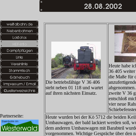
Heute habe ic
36 405 weiter 
die Maße für 
Die betriebsfähige V 36 406
anzufertigend
steht neben 01 118 und wartet
abgenommen. E
auf ihren nächsten Einsatz.
zweite V 36 g
entschloß mic
vier neue Rah
Schiebefenste
Partnerseite:
Heute wurden bei der Kö 5712 die beiden Keilr
Umbauwagen, der bald lackiert werden soll, w
dem anderen Umbauwagen mit Barabteil wurden
vorgenommen. Wichtige Gespräche über den nä